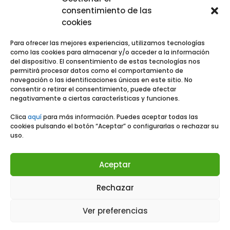
consentimiento de las
Quiénes somos
cookies
Para ofrecer las mejores experiencias, utilizamos tecnologías
Noticia
s
como las cookies para almacenar y/o acceder a la información
del dispositivo. El consentimiento de estas tecnologías nos
permitirá procesar datos como el comportamiento de
navegación o las identificaciones únicas en este sitio. No
consentir o retirar el consentimiento, puede afectar
Contacto
negativamente a ciertas características y funciones.
Clica
aquí
para más información. Puedes aceptar todas las
cookies pulsando el botón “Aceptar” o configurarlas o rechazar su
uso.
Aceptar
Rechazar
Ver preferencias
Aviso Legal
|
Política de Privacidad
|
Política de